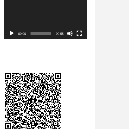
Player
00:00
00:55