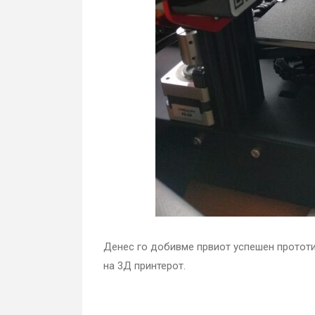
Денес го добивме првиот успешен протот
на 3Д принтерот.