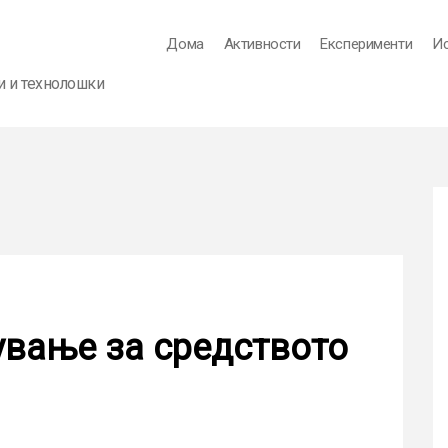
Дома
Активности
Експерименти
И
и и технолошки
ување за средството