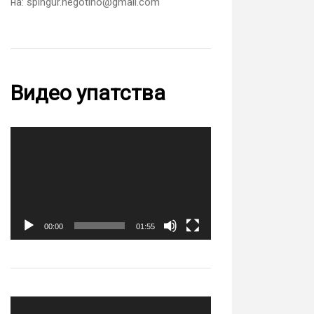
на: spingur.negotino@gmail.com
Видео упатства
Video
Player
00:00
01:55
Video