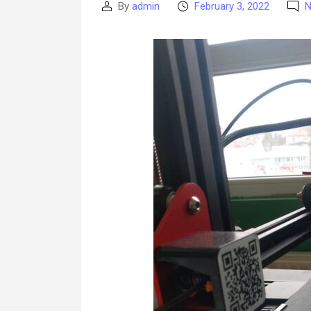
By
admin
February 3, 2022
N
Post
Post
author
date