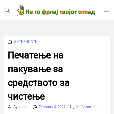
Categories
АКТИВНОСТИ
Печатење на
пакување за
средството за
чистење
on
By
admin
February 3, 2022
No Comments
Post
Post
Печате
author
date