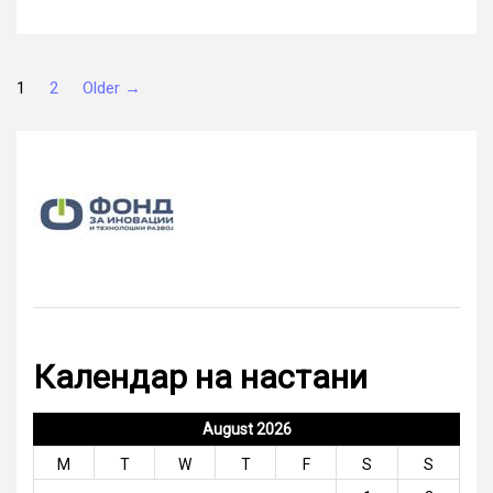
Posts
1
2
Older
→
pagination
Календар на настани
August 2026
M
T
W
T
F
S
S