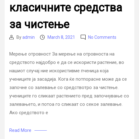
класичните средства
за чистење
on
By
admin
March 8, 2021
No Comments
Post
Post
Експериме
author
date
–
Мерење отровност За мерење на отровноста на
мерење
средството најдобро е да се искористи растение, во
на
отровност,
нашиот случај ние искористивме пченица која
корозивно
учениците ја засадија. Кога ќе потпорасне може да се
и
започне со залевање со средствотро за чистење.
pH
учениците го сликаат растението пред започнување со
на
класичнит
залевањето, и потоа го сликаат со секое залевање.
средства
Ако средството е
за
чистење
Read More