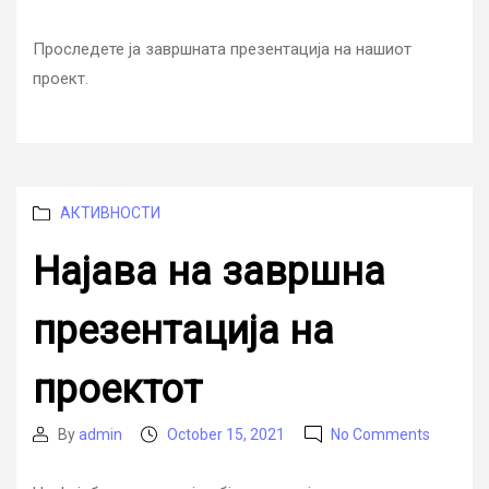
Завр
author
date
презе
Проследете ја завршната презентација на нашиот
на
проект.
проек
Categories
АКТИВНОСТИ
Најава на завршна
презентација на
проектот
on
By
admin
October 15, 2021
No Comments
Post
Post
Најава
author
date
на