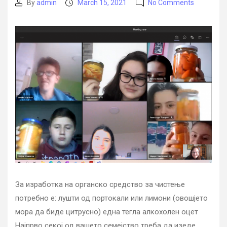
on
By
admin
March 15, 2021
No Comments
Post
Post
Изработк
author
date
на
органско
средство
за
чистење
За изработка на органско средство за чистење
потребно е: лушти од портокали или лимони (овошјето
мора да биде цитрусно) една тегла алкохолен оцет
Најпрво секој од вашето семејство треба да изеде