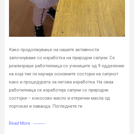
Како продолжување на нашите активности
започнуваме со изработка на природни сапуни. Се
реализраше работилница со учениците од 9 одделение
на која тие ги научија основните состојки на сапунот
како и процедурата за негова изработка. На оваа
работилница се изработија сапуни со природни
состојки – кокосово масло и етерични масла од
портокал и лаванда. Погледнете ги
Read More