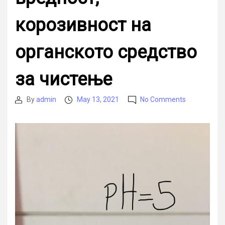
корозивност на
органското средство
за чистење
on
By
admin
May 13, 2021
No Comments
Post
Post
Мерење
author
date
на
pH
вредност,
корозивнос
на
органското
средство
за
чистење