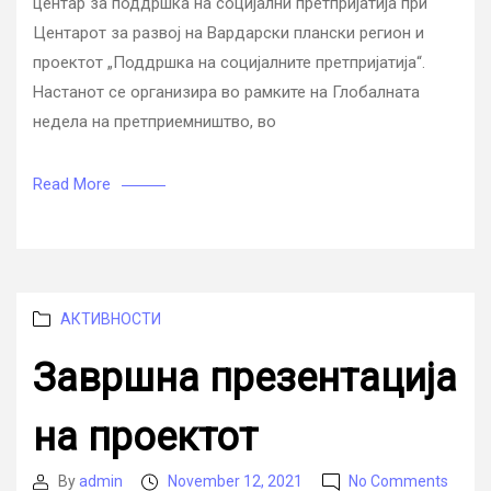
центар за поддршка на социјални претпријатија при
Центарот за развој на Вардарски плански регион и
проектот „Поддршка на социјалните претпријатија“.
Настанот се организира во рамките на Глобалната
недела на претприемништво, во
Read More
Categories
АКТИВНОСТИ
Завршна презентација
на проектот
on
By
admin
November 12, 2021
No Comments
Post
Post