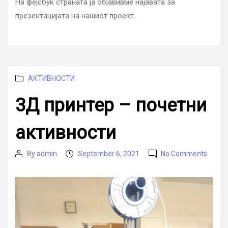
На фејсбук страната ја објавивме најавата за
завршн
презентацијата на нашиот проект.
презент
на
проекто
Categories
АКТИВНОСТИ
3Д принтер – почетни
активности
on
By
admin
September 6, 2021
No Comments
Post
Post
3Д
author
date
принт
–
почет
актив