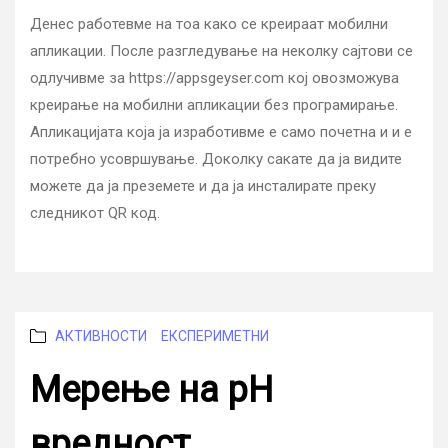
на
Денес работевме на тоа како се креираат мобилни
мобилна
апликации. После разгледување на неколку сајтови се
апликација
одлучивме за https://appsgeyser.com кој овозможува
креирање на мобилни апликации без програмирање.
Апликацијата која ја изработивме е само почетна и и е
потребно усовршување. Доколку сакате да ја видите
можете да ја преземете и да ја инсталирате преку
следникот QR код.
Categories
АКТИВНОСТИ
ЕКСПЕРИМЕТНИ
Мерење на pH
вредност,