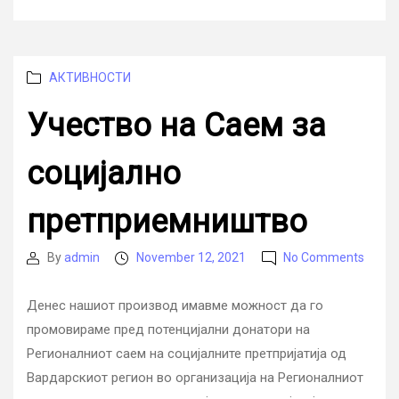
Categories
АКТИВНОСТИ
Учество на Саем за
социјално
претприемништво
on
By
admin
November 12, 2021
No Comments
Post
Post
Учест
author
date
на
Денес нашиот производ имавме можност да го
Саем
промовираме пред потенцијални донатори на
за
социј
Регионалниот саем на социјалните претпријатија од
прет
Вардарскиот регион во организација на Регионалниот