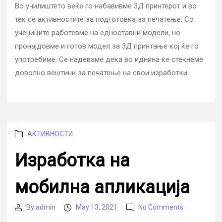
Во училиштето веќе го набавивме 3Д принтерот и во
тек се активностите за подготовка за печатење. Со
учениците работевме на едноставни модели, но
пронајдовме и готов модел за 3Д принтање кој ќе го
употребиме. Се надеваме дека во иднина ќе стекнеме
доволно вештини за печатење на свои изработки.
Categories
АКТИВНОСТИ
Изработка на
мобилна апликација
on
By
admin
May 13, 2021
No Comments
Post
Post
Изработка
author
date