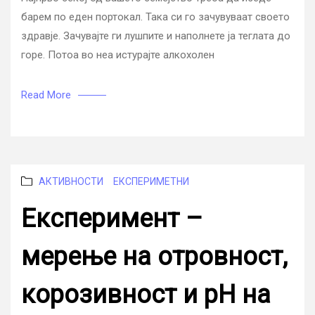
барем по еден портокал. Така си го зачувуваат своето
здравје. Зачувајте ги лушпите и наполнете ја теглата до
горе. Потоа во неа истурајте алкохолен
Read More
Categories
АКТИВНОСТИ
ЕКСПЕРИМЕТНИ
Експеримент –
мерење на отровност,
корозивност и pH на